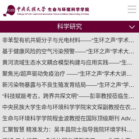
科学研究
非苯型有机共轭分子与光电材料——“生环之声”学术大讲堂（第十九期）成功举办
基于健康风险的空气污染预警——“生环之声”学术大讲堂（第十八期）成功举办
黄河流域生态水文耦合模型构建与应用实践——“生环之声”学术大讲堂（第十七期）成功举办
聚焦光/超声驱动免疫治疗 ——“生环之声”学术大讲堂（第十六期）成功举办
新污染物暴露与不良生殖发育结局——“生环之声”学术大讲堂（第十五期）报告成功举办
“科技赋能考古，跨界共探文明”——彭菲教授莅临生命与环境科学学院开展学术讲座
中央民族大学生命与环境科学学院宋文琛副教授在农业生态学领域取得重要研究进展
生命与环境科学学院程金波教授在国际顶级期刊 Advanced Science 发表阿尔茨海默病重要研究成果
汇聚智慧 精准发力：吴丰昌院士指导我院环境学科高质量发展