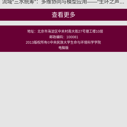
流域“三水统筹”：多维协同与模型应用——“生环之声”学术大讲堂（第十四期）成功举办
查看更多
地址：北京市海淀区中关村南大街27号理工楼10层
邮政编码：100081
2013版权所有©中央民族大学生命与环境科学学院
电脑版