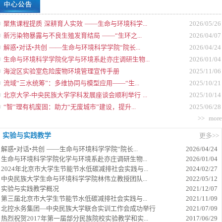
聚焦课程提质 深耕育人实效 ——生命与环境科学...
2026/05/26
新污染物暴露与不良生殖发育结局 ——“生环之...
2026/04/07
解惑•对话•共创 ——生命与环境科学学院“院长...
2026/04/24
生命与环境科学学院化学与环境系赴亦庄调研生物...
2026/01/04
海淀区实验室危险废物环境管理宣传手册
2025/11/06
流域“三水统筹”：多维协同与模型应用——“生...
2025/10/21
北京大学-中央民族大学学科发展座谈会顺利举行 ...
2025/10/14
“智”理有机废固：助力“无废城市”建设，提升...
2025/06/28
>> more
实验与实践教学
更多>>
解惑•对话•共创 ——生命与环境科学学院“院长...
2026/04/24
生命与环境科学学院化学与环境系赴亦庄调研生物...
2026/01/04
2024年北京市大学生节能节水低碳减排社会实践与...
2024/02/27
中央民族大学生命与环境科学学院林伟立教授团队...
2022/05/12
实验与实践教学概况
2021/12/07
第三届北京市大学生节能节水低碳减排社会实践与...
2021/11/09
北控水务集团—中央民族大学联合实训工作会成功举行
2021/07/09
热烈祝贺2017年第一届部分民族院校实验教学和实...
2017/06/29