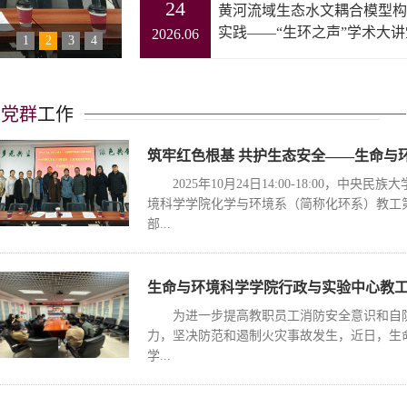
24
黄河流域生态水文耦合模型构
实践——“生环之声”学术大讲堂.
2026.06
1
2
3
4
党群
工作
筑牢红色根基 共护生态安全——生命与环境
2025年10月24日14:00-18:00，中央民
境科学学院化学与环境系（简称化环系）教工
部...
生命与环境科学学院行政与实验中心教工党
为进一步提高教职员工消防安全意识和自
力，坚决防范和遏制火灾事故发生，近日，生
学...