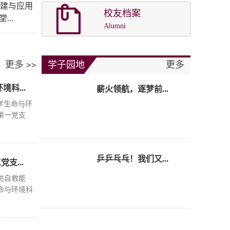
建与应用
校友档案
..
薪火领航，逐梦前...
Alumni
更多
学子园地
更多
>>
科...
乒乒乓乓！我们又...
族大学生命与环
第一党支
夺冠！高高跃起的...
支...
防自救能
命与环境科
薪火领航，逐梦前...