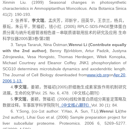
Xinmin Liu. (1999) Seasonal changes in photosynthetic
characteristics in Ammopiptanthus Moncolicus. Acta Botanica Sinica
41(2): 190-193.
2. 张养军，
李文瑞
，孟庆芳，邓新宇，田英华，王京兰，杨兵，
蔡耘，朱云平，贺福初，钱小红. (2005) RPLC-SDS-PAGE整体蛋白
质分离与纳升毛细管液相色谱－串联质谱联用技术的研究及应用.生命
科学仪器2005第3卷/第2期
3. Tanya Tararuk, Nina Östman,
Wenrui Li (Contribute equally
with the 2nd author)
, Benny Björkblom, Artur Padzik, Justyna
Zdrojewska, Vesa Hongisto, Thomas Herdegen, Witek Konopka,
Michael Courtney and Eleanor Coffey. JNK1 phosphorylation of
SCG10 determines microtubule dynamics and axodendritic length.
The Journal of Cell Biology downloaded from
www.jcb.org
on
Apr.20,
2006 1-13.
4.
李文瑞
，姜颖，贺福初(2005)肝细胞生成素家族作用机制研究
进展。生命的化学Vol. 25. No. 6, 478.（中文核心期刊）.
5.
李文瑞
，姜颖，贺福初. (2006)线粒体蛋白质组分离鉴定策略及
数据诠释。军事医学科学院院刊
（中文核心期刊）
Vol. 30 (1): 84.
6. Y.Song, (co-1st author: Y.Hao, A. Sun, T.Li),
Wenrui Li
(the
2nd author), Lihai Guo et al. (2006) Sample preparation project for
liver subcellular proteome. Proteomics. 2006 6, 5269–5277.