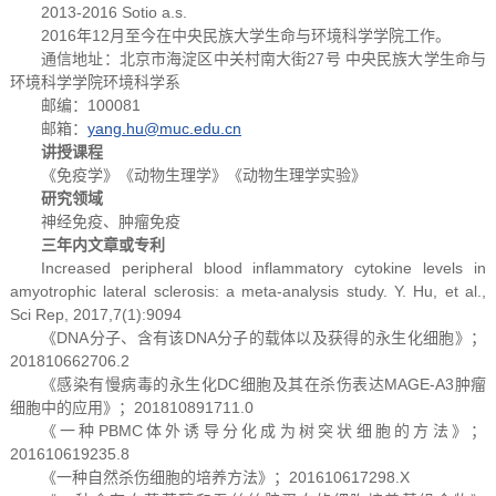
2013-2016 Sotio a.s.
2016年12月至今在中央民族大学生命与环境科学学院工作。
通信地址：北京市海淀区中关村南大街27号 中央民族大学生命与
环境科学学院环境科学系
邮编：100081
邮箱：
yang.hu@muc.edu.cn
讲授课程
《免疫学》《动物生理学》《动物生理学实验》
研究领域
神经免疫、肿瘤免疫
三年内文章或专利
Increased peripheral blood inflammatory cytokine levels in
amyotrophic lateral sclerosis: a meta-analysis study. Y. Hu, et al.,
Sci Rep, 2017,7(1):9094
《DNA分子、含有该DNA分子的载体以及获得的永生化细胞》；
201810662706.2
《感染有慢病毒的永生化DC细胞及其在杀伤表达MAGE-A3肿瘤
细胞中的应用》；201810891711.0
《一种PBMC体外诱导分化成为树突状细胞的方法》；
201610619235.8
《一种自然杀伤细胞的培养方法》；201610617298.X