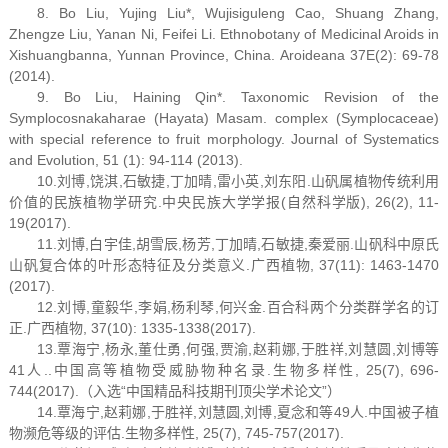
8. Bo Liu, Yujing Liu*, Wujisiguleng Cao, Shuang Zhang,
Zhengze Liu, Yanan Ni, Feifei Li. Ethnobotany of Medicinal Aroids in
Xishuangbanna, Yunnan Province, China. Aroideana 37E(2): 69-78
(2014).
9. Bo Liu, Haining Qin*. Taxonomic Revision of the
Symplocosnakaharae (Hayata) Masam. complex (Symplocaceae)
with special reference to fruit morphology. Journal of Systematics
and Evolution, 51 (1): 94-114 (2013).
10.刘博,饶淇,石敏捷,丁加晴,雷小英,刘东阳.山矾属植物传统利用
价值的民族植物学研究.中央民族大学学报(自然科学版), 26(2), 11-
19(2017).
11.刘博,白宇佳,胡雪辰,杨芳,丁加晴,石敏捷,秦爱丽.山矾科中原氏
山矾复合体的叶形态特征及分类意义.广西植物, 37(11): 1463-1470
(2017).
12.刘博,童毅华,李娟,杨利琴,何兴金.百合科两个分类群学名的订
正.广西植物, 37(10): 1335-1338(2017).
13.覃海宁,杨永,董仕勇,何强,贾渝,赵莉娜,于胜祥,刘慧圆,刘博等
41人..中国高等植物受威胁物种名录.生物多样性, 25(7), 696-
744(2017).（入选“中国精品科技期刊顶尖学术论文”）
14.覃海宁,赵莉娜,于胜祥,刘慧圆,刘博,夏念和等49人.中国被子植
物濒危等级的评估.生物多样性, 25(7), 745-757(2017).