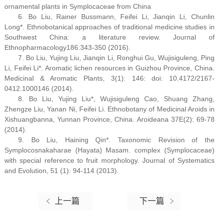
ornamental plants in Symplocaceae from China
6. Bo Liu, Rainer Bussmann, Feifei Li, Jianqin Li, Chunlin
Long*. Ethnobotanical approaches of traditional medicine studies in
Southwest China: a literature review. Journal of
Ethnopharmacology186:343-350 (2016).
7. Bo Liu, Yujing Liu, Jianqin Li, Ronghui Gu, Wujisiguleng, Ping
Li, Feifei Li*. Aromatic lichen resources in Guizhou Province, China.
Medicinal & Aromatic Plants, 3(1): 146: doi: 10.4172/2167-
0412.1000146 (2014).
8. Bo Liu, Yujing Liu*, Wujisiguleng Cao, Shuang Zhang,
Zhengze Liu, Yanan Ni, Feifei Li. Ethnobotany of Medicinal Aroids in
Xishuangbanna, Yunnan Province, China. Aroideana 37E(2): 69-78
(2014).
9. Bo Liu, Haining Qin*. Taxonomic Revision of the
Symplocosnakaharae (Hayata) Masam. complex (Symplocaceae)
with special reference to fruit morphology. Journal of Systematics
and Evolution, 51 (1): 94-114 (2013).
上一篇
下一篇