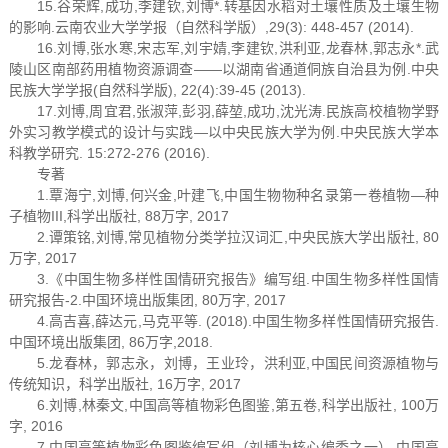
15.谷荣辉,成功,李建钦,刘博*.转基因水稻对土壤性质及土壤生物
的影响.云南农业大学学报（自然科学版）,29(3): 448-457 (2014).
16.刘博,张水寒,宋志军,刘宇婧,李建钦,洪利亚,龙春林,郭志永*.武
陵山区南部药用植物资源调查——以湖南省通道侗族自治县为例.中央
民族大学学报(自然科学版), 22(4):39-45 (2013).
17.刘博,周宜君,张淑萍,彭羽,薛堃,成功,沈光涛.民族高校植物学野
外实习教学模式的设计与实践—以中央民族大学为例.中央民族大学本
科教学研究. 15:272-276 (2016).
专著
1.覃海宁,刘博,何兴金,叶建飞,中国生物物种名录第一卷植物—种
子植物III,科学出版社, 88万字, 2017
2.谭策铭,刘博,常见植物分类学拉汉词汇,中央民族大学出版社, 80
万字, 2017
3.《中国生物多样性国情研究报告》编写组.中国生物多样性国情
研究报告-2.中国环境出版集团, 80万字, 2017
4.高吉喜,薛达元,马克平等. (2018).中国生物多样性国情研究报告.
中国环境出版集团, 86万字,2018.
5.龙春林，郭志永，刘博，王业玲，洪利亚,中国民间资源植物与
传统知识，科学出版社, 16万字, 2017
6.刘博,林秦文,中国高等植物彩色图鉴,第五卷,科学出版社, 100万
字, 2016
7.中国高等植物彩色图鉴编写组（刘博为核心编委之一）,中国高