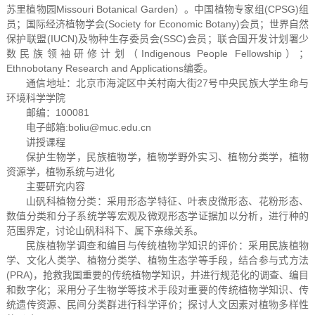
苏里植物园Missouri Botanical Garden）。中国植物专家组(CPSG)组
员；国际经济植物学会(Society for Economic Botany)会员；世界自然
保护联盟(IUCN)及物种生存委员会(SSC)会员；联合国开发计划署少
数民族领袖研修计划（Indigenous People Fellowship）；
Ethnobotany Research and Applications编委。
通信地址：北京市海淀区中关村南大街27号中央民族大学生命与
环境科学学院
邮编：100081
电子邮箱:boliu@muc.edu.cn
讲授课程
保护生物学，民族植物学，植物学野外实习、植物分类学，植物
资源学，植物系统与进化
主要研究内容
山矾科植物分类：采用形态学特征、叶表皮微形态、花粉形态、
数值分类和分子系统学等宏观及微观形态学证据加以分析，进行种的
范围界定，讨论山矾科科下、属下亲缘关系。
民族植物学调查和编目与传统植物学知识的评价：采用民族植物
学、文化人类学、植物分类学、植物生态学等手段，结合参与式方法
(PRA)，抢救我国重要的传统植物学知识，并进行规范化的调查、编目
和数字化；采用分子生物学等技术手段对重要的传统植物学知识、传
统遗传资源、民间分类群进行科学评价；探讨人文因素对植物多样性