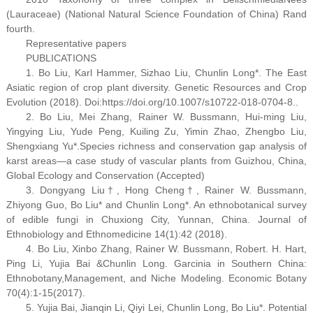
(Lauraceae) (National Natural Science Foundation of China) Rand
fourth.
Representative papers
PUBLICATIONS
1. Bo Liu, Karl Hammer, Sizhao Liu, Chunlin Long*. The East
Asiatic region of crop plant diversity. Genetic Resources and Crop
Evolution (2018). Doi:https://doi.org/10.1007/s10722-018-0704-8..
2. Bo Liu, Mei Zhang, Rainer W. Bussmann, Hui-ming Liu,
Yingying Liu, Yude Peng, Kuiling Zu, Yimin Zhao, Zhengbo Liu,
Shengxiang Yu*.Species richness and conservation gap analysis of
karst areas—a case study of vascular plants from Guizhou, China,
Global Ecology and Conservation (Accepted)
3. Dongyang Liu†, Hong Cheng†, Rainer W. Bussmann,
Zhiyong Guo, Bo Liu* and Chunlin Long*. An ethnobotanical survey
of edible fungi in Chuxiong City, Yunnan, China. Journal of
Ethnobiology and Ethnomedicine 14(1):42 (2018).
4. Bo Liu, Xinbo Zhang, Rainer W. Bussmann, Robert. H. Hart,
Ping Li, Yujia Bai &Chunlin Long. Garcinia in Southern China:
Ethnobotany,Management, and Niche Modeling. Economic Botany
70(4):1-15(2017).
5. Yujia Bai, Jianqin Li, Qiyi Lei, Chunlin Long, Bo Liu*. Potential