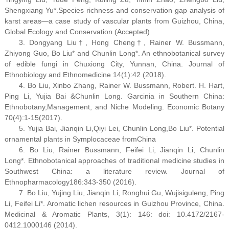
Shengxiang Yu*.Species richness and conservation gap analysis of
karst areas—a case study of vascular plants from Guizhou, China,
Global Ecology and Conservation (Accepted)
3. Dongyang Liu†, Hong Cheng†, Rainer W. Bussmann,
Zhiyong Guo, Bo Liu* and Chunlin Long*. An ethnobotanical survey
of edible fungi in Chuxiong City, Yunnan, China. Journal of
Ethnobiology and Ethnomedicine 14(1):42 (2018).
4. Bo Liu, Xinbo Zhang, Rainer W. Bussmann, Robert. H. Hart,
Ping Li, Yujia Bai &Chunlin Long. Garcinia in Southern China:
Ethnobotany,Management, and Niche Modeling. Economic Botany
70(4):1-15(2017).
5. Yujia Bai, Jianqin Li,Qiyi Lei, Chunlin Long,Bo Liu*. Potential
ornamental plants in Symplocaceae fromChina
6. Bo Liu, Rainer Bussmann, Feifei Li, Jianqin Li, Chunlin
Long*. Ethnobotanical approaches of traditional medicine studies in
Southwest China: a literature review. Journal of
Ethnopharmacology186:343-350 (2016).
7. Bo Liu, Yujing Liu, Jianqin Li, Ronghui Gu, Wujisiguleng, Ping
Li, Feifei Li*. Aromatic lichen resources in Guizhou Province, China.
Medicinal & Aromatic Plants, 3(1): 146: doi: 10.4172/2167-
0412.1000146 (2014).