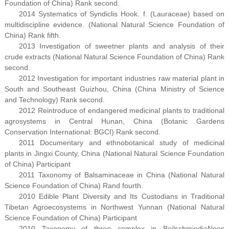
Foundation of China) Rank second.
2014 Systematics of Syndiclis Hook. f. (Lauraceae) based on
multidiscipline evidence. (National Natural Science Foundation of
China) Rank fifth.
2013 Investigation of sweetner plants and analysis of their
crude extracts (National Natural Science Foundation of China) Rank
second.
2012 Investigation for important industries raw material plant in
South and Southeast Guizhou, China (China Ministry of Science
and Technology) Rank second.
2012 Reintroduce of endangered medicinal plants to traditional
agrosystems in Central Hunan, China (Botanic Gardens
Conservation International: BGCI) Rank second.
2011 Documentary and ethnobotanical study of medicinal
plants in Jingxi County, China (National Natural Science Foundation
of China) Participant
2011 Taxonomy of Balsaminaceae in China (National Natural
Science Foundation of China) Rand fourth.
2010 Edible Plant Diversity and Its Custodians in Traditional
Tibetan Agroecosystems in Northwest Yunnan (National Natural
Science Foundation of China) Participant
2010 Taxonomy of three complex in BeilschmiediaNees