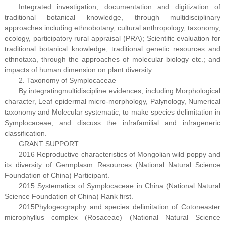
Integrated investigation, documentation and digitization of
traditional botanical knowledge, through multidisciplinary
approaches including ethnobotany, cultural anthropology, taxonomy,
ecology, participatory rural appraisal (PRA); Scientific evaluation for
traditional botanical knowledge, traditional genetic resources and
ethnotaxa, through the approaches of molecular biology etc.; and
impacts of human dimension on plant diversity.
2. Taxonomy of Symplocaceae
By integratingmultidiscipline evidences, including Morphological
character, Leaf epidermal micro-morphology, Palynology, Numerical
taxonomy and Molecular systematic, to make species delimitation in
Symplocaceae, and discuss the infrafamilial and infrageneric
classification.
GRANT SUPPORT
2016 Reproductive characteristics of Mongolian wild poppy and
its diversity of Germplasm Resources (National Natural Science
Foundation of China) Participant.
2015 Systematics of Symplocaceae in China (National Natural
Science Foundation of China) Rank first.
2015Phylogeography and species delimitation of Cotoneaster
microphyllus complex (Rosaceae) (National Natural Science