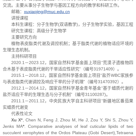
交流。主要从事分子生物学与基因工程方向的教学和科研工作。
邮箱：
xuxiaojing@muc.edu.cn
讲授课程
本科生课程：分子生物学(双语教学)，分子生物学实验，基因工程
研究生课程：高级分子生物学
主要研究方向
植物表皮脂类代谢及调控机制；基于脂类代谢的植物适应环境的
生理生态机制。
主持科研项目
2020.1－2023.12，国家自然科学基金面上项目“荒漠孑遗植物四
合木基于表皮脂类代谢的干旱适应性研究”（编号31971409）。
2015.1－2018.12，国家自然科学基金面上项目“盐芥WBC家族参
与表皮脂类代谢调控及响应干旱的分子机理”（编号31470392）。
2012.1－2014.12，国家自然科学基金青年基金“基于蜡质代谢的
盐芥适应干旱的生理生态与分子机制”（编号31100287)。
2011.1－2011.12，中央民族大学自主科研项目“新疆地区番茄果
实蜡质代谢变
代表性论文
Xu X*
, Chen N, Feng J, Zhou M, He J, Zou Y, Shi S, Zhou Y,
Jenks MA
*
. Comparative analyses of leaf cuticular lipids of two
succulent xerophytes of the Ordos Plateau (Gobi Desert),
Tetraena