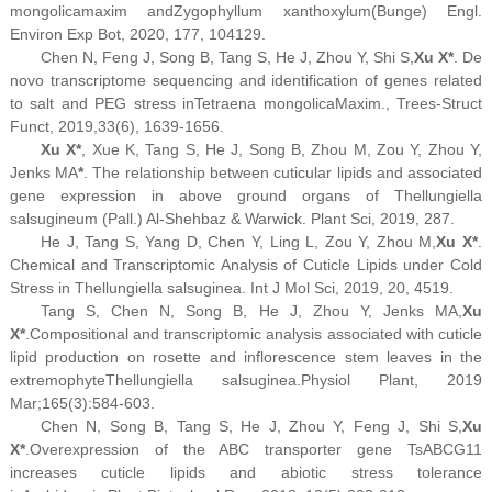
mongolica
maxim and
Zygophyllum xanthoxylum
(Bunge) Engl.
Environ Exp Bot, 2020, 177, 104129.
Chen N, Feng J, Song B, Tang S, He J, Zhou Y, Shi S,
Xu X*
. De
novo transcriptome sequencing and identification of genes related
to salt and PEG stress in
Tetraena mongolica
Maxim., Trees-Struct
Funct, 2019,33(6), 1639-1656.
Xu X*
, Xue K, Tang S, He J, Song B, Zhou M, Zou Y, Zhou Y,
Jenks MA
*
. The relationship between cuticular lipids and associated
gene expression in above ground organs of Thellungiella
salsugineum (Pall.) Al-Shehbaz & Warwick. Plant Sci, 2019, 287.
He J, Tang S, Yang D, Chen Y, Ling L, Zou Y, Zhou M,
Xu X*
.
Chemical and Transcriptomic Analysis of Cuticle Lipids under Cold
Stress in Thellungiella salsuginea. Int J Mol Sci, 2019, 20, 4519.
Tang S, Chen N, Song B, He J, Zhou Y, Jenks MA,
Xu
X
*
.
Compositional and transcriptomic analysis associated with cuticle
lipid production on rosette and inflorescence stem leaves in the
extremophyte
Thellungiella salsuginea
.Physiol Plant, 2019
Mar;165(3):584-603.
Chen N, Song B, Tang S, He J, Zhou Y, Feng J, Shi S,
Xu
X
*
.
Overexpression of the ABC transporter gene TsABCG11
increases cuticle lipids and abiotic stress tolerance