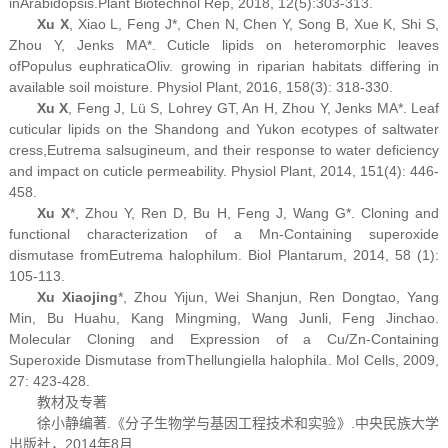
in
Arabidopsis
.
Plant Biotechnol Rep, 2018, 12(5):303-313.
Xu X
, Xiao L, Feng J*, Chen N, Chen Y, Song B, Xue K, Shi S,
Zhou Y, Jenks MA*. Cuticle lipids on heteromorphic leaves
of
Populus euphratica
Oliv. growing in riparian habitats differing in
available soil moisture. Physiol Plant, 2016, 158(3): 318-330.
Xu X
, Feng J, Lü S, Lohrey GT, An H, Zhou Y, Jenks MA*. Leaf
cuticular lipids on the Shandong and Yukon ecotypes of saltwater
cress,
Eutrema salsugineum
, and their response to water deficiency
and impact on cuticle permeability. Physiol Plant, 2014, 151(4): 446-
458.
Xu X
*, Zhou Y, Ren D, Bu H, Feng J, Wang G*. Cloning and
functional characterization of a Mn-Containing superoxide
dismutase from
Eutrema halophilum
. Biol Plantarum, 2014, 58 (1):
105-113.
Xu Xiaojing
*, Zhou Yijun, Wei Shanjun, Ren Dongtao, Yang
Min, Bu Huahu, Kang Mingming, Wang Junli, Feng Jinchao.
Molecular Cloning and Expression of a Cu/Zn-Containing
Superoxide Dismutase from
Thellungiella halophila
. Mol Cells, 2009,
27: 423-428.
教材及专著
徐小静编著.《
分子生物学与基因工程技术和实验》.中央民族大学
出版社，2014年8月.