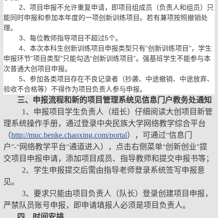
2
、项目申报不允许重复申请，即项目组成员（负责人和组员）只
能同时申报和参加本年度的一项创新训练项目。若有兼项按照撤销处
理。
3
、每位教师指导项目不超过
5
个。
4
、本次本科生创新训练项目申报类型只有“创新训练项目”，学生
申报环节“项目类型”只能勾选“创新训练项目”。强基班学生不能参与本
次普通大创项目申报。
5
、参加各类项目存在不良记录者（抄袭、中途撤销、中途放弃、
验收不合格等）不得作为项目负责人参与申报。
三、申报流程和新的项目管理系统见信息门户教务处通知
1
、申报项目学生负责人（组长）仔细阅读大创项目新管
理系统操作手册，通过登录中央民族大学网络教学综合平台
（
http://muc.benke.chaoxing.com/portal
）
，可通过
信息门
“
户
网络教学平台
通道进入），点击右侧菜单
创新创业
提
”-“
”
“
”
交项目申报申请，添加项目成员、指导教师和提交申报书等；
2
、学生申报提交后需由指导老师登录系统签写申报意
见。
3
、要求只能由项目负责人（队长）登录创建项目申报，
严禁队员账号申报，即申请填报人必须是项目负责人。
四、时间安排