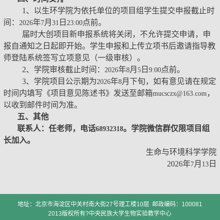
1
、以生环学院为依托单位的项目组学生提交申报截止时
间：
年
月
日
点前。
2026
7
31
23:00
届时大创项目新申报系统将关闭，不允许提交申请，申
报自通知之日起即开始。学生申报和上传立项书后邀请指导教
师登陆系统签写立项意见（一级审核）。
2
、学院审核截止时间：
年
月
日
点前。
2026
8
5
9:00
3
、学院项目公示期为
年
月下旬，如有意见请在规定
2026
8
时间内填写《项目意见陈述书》发送至邮箱
，
mucsczx@163.com
以收到邮件时间为准。
五、其他
联系人：任老师，电话
。学院微信群仅限项目组
68932318
长加入。
生命与环境科学学院
2026
年
月
日
7
13
地址：北京市海淀区中关村南大街27号理工楼10层 邮政编码：100081
2013版权所有?中央民族大学生物实验教学中心