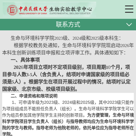
联系方式
生命与环境科学学院
级、
级和
级本科生：
2023
2024
2025
根据学校教务处通知，生命与环境科学学院现启动
年
2026
本科生创新训练项目申报和立项评审工作。具体通知如下：
一、具体事项
202
6
年项目立项时不定项目级别，项目周期
0
个月，项
1
目参与人数
人（含负责人，结项时申请国家级的项目组必
3-5
须是
人）。根据学生在项目开展过程中的情况，结项时认定
5
国家级、北京市级、校级项目级别。
二、申请资格和限项说明
1
、可申请年级为
2023
级、
2024
级和
2025
级，其中
2023
级只能作
为项目组成员不能担任负责人（组长）。生命与环境科学学院学生可以
作为组员参加其他学院学生主持的创新项目。
为方便管理，生命与环境
科学学院项目学生负责人（组长）与指导教师均应为生命与环境科学学
院的学生与教师。指导老师为他院老师的，依托单位应为指导老师所在
学院。