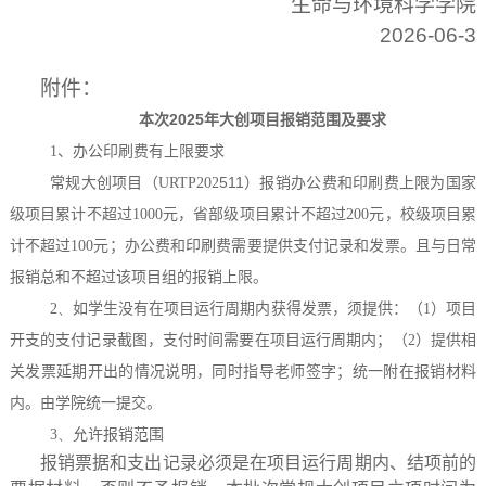
生命与环境科学学院
2026-06-3
附件：
本次
2025
年大创项目报销范围及要求
1
、办公印刷费有上限要求
511
）报销办公费和印刷费
常规大创项目（
URTP202
上限为国家
级项目累计不超过
1000
元，省部级项目累计不超过
200
元，校级项目累
；办公费和印刷费需要提供支付记录和发票。且与日常
计不超过
100
元
报销总和不超过该项目组的报销上限。
2、
如学生没有在项目运行周期内获得发票，须提供：（
1
）项目
开支的支付记录截图，支付时间需要在项目运行周期内；（
2
）提供相
关发票延期开出的情况说明，同时指导老师签字；统一附在报销材料
内。由学院统一提交。
3、
允许报销范围
报销票据和支出记录必须是在项目运行周期内、结项前的