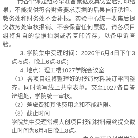
请各个课题组尽早准备票据及真伪查验打印结
果，不能提供符合财务要求票据的后果自行承担。
教务处和财务处不会补报。实验中心统一收集后提
交教务处审核报销。不会保留任何票据，请各项目
组将各自的票据拍照或者复印留存，以备申诉查
验。
3.
学院集中受理时间：
2026
年
6
月
4
日下午
3
点
-5
点，晚上
6
点
-8
点；
4.
地点：理工楼
1027
学院会议室
（
1
）各项目组将整理好的报销材料装订牢固整
齐。同时填写线上共享表单。交至
1027
各自答
辩组处，学院统一审核。
（
2
）差旅费和其他费用之和不能超限。
（
3
）截止时间
学院集中受理常规大创项目报销材料最终提交截
止时间为
6
月
4
日晚上
8
点。