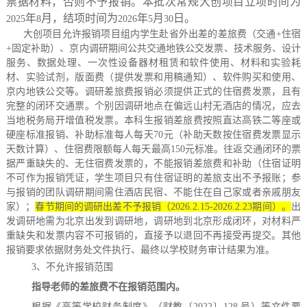
票据材料，否则不予报销。本批次常规大创项目立项时间为
年
月，结项时间为
年
月
日。
2025
8
2026
5
30
大创项目允许报销项目组内学生赴省外出差的差旅费（交通
+
住宿
+
固定补助）、京内调研期间公共交通地铁公交发票、技术服务、设计
服务、数据处理、一次性设备器材租赁和软件使用、材料和实验耗
材、实验试剂
，
版面费（提供发票和用稿通知）、软件购买和使用、
京内地铁公交等。调研差旅费报销必须提供正式的住宿费发票，且有
完整的闭环交通票。个别因调研地点在偏远山村无酒店的情况，应去
当地税务局开增值税发票。本科生报销差旅费按照直达高铁二等座或
硬座标准报销、补助标准每人每天
70
元（补助天数按住宿费发票显示
天数计算）、住宿费限额每人每天最高
150
元标准。往返交通闭环的票
据严重缺失的、无住宿费发票的，不能报销差旅费和补助（住宿证明
不可作为报销凭证，学生项目只有住宿证明的差旅支出不予报账；参
与报销的团队调研期间需住酒店民宿、不能住在自己家或者亲戚朋友
家）；
春节期间的调研出差不予报销（
2026.2.15-2026.2.23
期间）。
出
发调研地需为北京出发到调研地，调研地到北京形成闭环，对材料严
重缺失和发票内容不可报销的，直接予以退回不再接受再提交。其他
报销要求依据财务处文件执行、最终以学校财务审计结果为准。
3
、不允许报销范围
指导老师的差旅费不在报销范围内。
根据《高等学校财务制度》（财教〔
2022
〕
128
号）等文件要