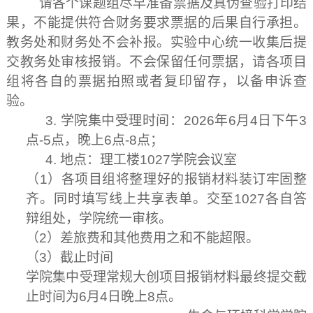
请各个课题组尽早准备票据及真伪查验打印结
果，不能提供符合财务要求票据的后果自行承担。
教务处和财务处不会补报。实验中心统一收集后提
交教务处审核报销。不会保留任何票据，请各项目
组将各自的票据拍照或者复印留存，以备申诉查
验。
3.
学院集中受理时间：
2026
年
6
月
4
日下午
3
点
-5
点，晚上
6
点
-8
点；
4.
地点：理工楼
1027
学院会议室
（
1
）各项目组将整理好的报销材料装订牢固整
齐。同时填写线上共享表单。交至
1027
各自答
辩组处，学院统一审核。
（
2
）差旅费和其他费用之和不能超限。
（
3
）截止时间
学院集中受理常规大创项目报销材料最终提交截
止时间为
6
月
4
日晚上
8
点。