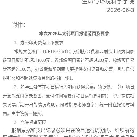
生命与环境科学学院
2026-06-3
附件：
本次
2025
年大创项目报销范围及要求
1
、办公印刷费有上限要求
511
）报销办公费和印刷费
常规大创项目（
URTP202
上限为国家
级项目累计不超过
1000
元，省部级项目累计不超过
200
元，校级项目累
；办公费和印刷费需要提供支付记录和发票。且与日常
计不超过
100
元
报销总和不超过该项目组的报销上限。
2、
如学生没有在项目运行周期内获得发票，须提供：（
1
）项目
开支的支付记录截图，支付时间需要在项目运行周期内；（
2
）提供相
关发票延期开出的情况说明，同时指导老师签字；统一附在报销材料
内。由学院统一提交。
3、
允许报销范围
报销票据和支出记录必须是在项目运行周期内、结项前的