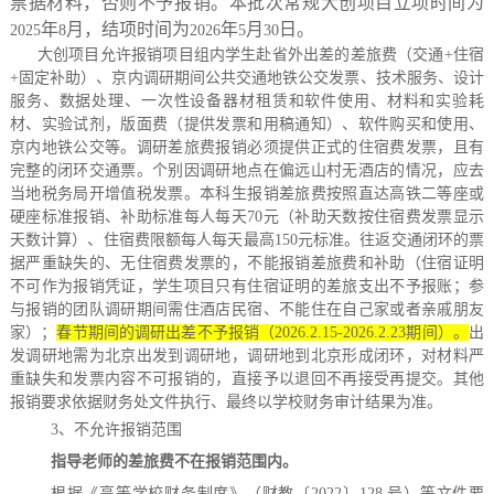
票据材料，否则不予报销。本批次常规大创项目立项时间为
年
月，结项时间为
年
月
日。
2025
8
2026
5
30
大创项目允许报销项目组内学生赴省外出差的差旅费（交通
+
住宿
+
固定补助）、京内调研期间公共交通地铁公交发票、技术服务、设计
服务、数据处理、一次性设备器材租赁和软件使用、材料和实验耗
材、实验试剂
，
版面费（提供发票和用稿通知）、软件购买和使用、
京内地铁公交等。调研差旅费报销必须提供正式的住宿费发票，且有
完整的闭环交通票。个别因调研地点在偏远山村无酒店的情况，应去
当地税务局开增值税发票。本科生报销差旅费按照直达高铁二等座或
硬座标准报销、补助标准每人每天
70
元（补助天数按住宿费发票显示
天数计算）、住宿费限额每人每天最高
150
元标准。往返交通闭环的票
据严重缺失的、无住宿费发票的，不能报销差旅费和补助（住宿证明
不可作为报销凭证，学生项目只有住宿证明的差旅支出不予报账；参
与报销的团队调研期间需住酒店民宿、不能住在自己家或者亲戚朋友
家）；
春节期间的调研出差不予报销（
2026.2.15-2026.2.23
期间）。
出
发调研地需为北京出发到调研地，调研地到北京形成闭环，对材料严
重缺失和发票内容不可报销的，直接予以退回不再接受再提交。其他
报销要求依据财务处文件执行、最终以学校财务审计结果为准。
3
、不允许报销范围
指导老师的差旅费不在报销范围内。
根据《高等学校财务制度》（财教〔
2022
〕
128
号）等文件要