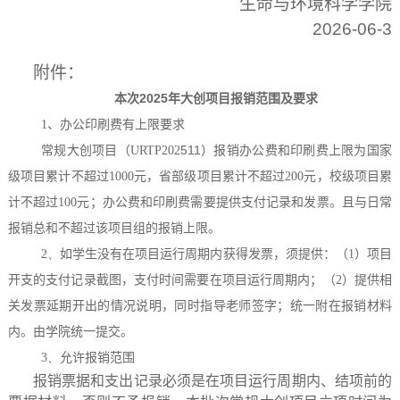
生命与环境科学学院
2026-06-3
附件：
本次
2025
年大创项目报销范围及要求
1
、办公印刷费有上限要求
511
）报销办公费和印刷费
常规大创项目（
URTP202
上限为国家
级项目累计不超过
1000
元，省部级项目累计不超过
200
元，校级项目累
；办公费和印刷费需要提供支付记录和发票。且与日常
计不超过
100
元
报销总和不超过该项目组的报销上限。
2、
如学生没有在项目运行周期内获得发票，须提供：（
1
）项目
开支的支付记录截图，支付时间需要在项目运行周期内；（
2
）提供相
关发票延期开出的情况说明，同时指导老师签字；统一附在报销材料
内。由学院统一提交。
3、
允许报销范围
报销票据和支出记录必须是在项目运行周期内、结项前的