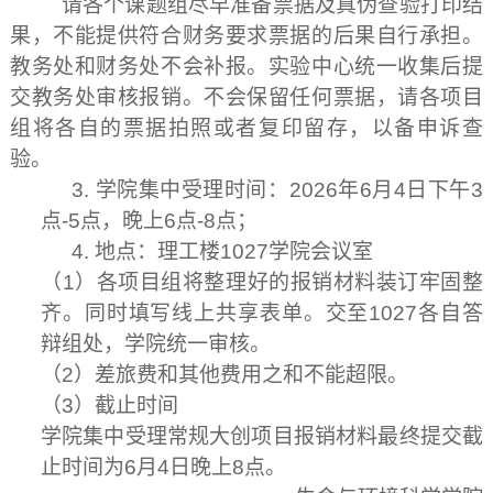
请各个课题组尽早准备票据及真伪查验打印结
果，不能提供符合财务要求票据的后果自行承担。
教务处和财务处不会补报。实验中心统一收集后提
交教务处审核报销。不会保留任何票据，请各项目
组将各自的票据拍照或者复印留存，以备申诉查
验。
3.
学院集中受理时间：
2026
年
6
月
4
日下午
3
点
-5
点，晚上
6
点
-8
点；
4.
地点：理工楼
1027
学院会议室
（
1
）各项目组将整理好的报销材料装订牢固整
齐。同时填写线上共享表单。交至
1027
各自答
辩组处，学院统一审核。
（
2
）差旅费和其他费用之和不能超限。
（
3
）截止时间
学院集中受理常规大创项目报销材料最终提交截
止时间为
6
月
4
日晚上
8
点。