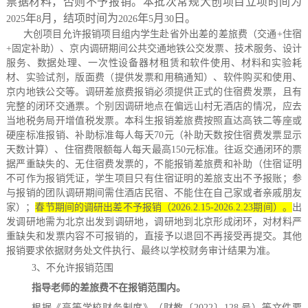
票据材料，否则不予报销。本批次常规大创项目立项时间为
年
月，结项时间为
年
月
日。
2025
8
2026
5
30
大创项目允许报销项目组内学生赴省外出差的差旅费（交通
+
住宿
+
固定补助）、京内调研期间公共交通地铁公交发票、技术服务、设计
服务、数据处理、一次性设备器材租赁和软件使用、材料和实验耗
材、实验试剂
，
版面费（提供发票和用稿通知）、软件购买和使用、
京内地铁公交等。调研差旅费报销必须提供正式的住宿费发票，且有
完整的闭环交通票。个别因调研地点在偏远山村无酒店的情况，应去
当地税务局开增值税发票。本科生报销差旅费按照直达高铁二等座或
硬座标准报销、补助标准每人每天
70
元（补助天数按住宿费发票显示
天数计算）、住宿费限额每人每天最高
150
元标准。往返交通闭环的票
据严重缺失的、无住宿费发票的，不能报销差旅费和补助（住宿证明
不可作为报销凭证，学生项目只有住宿证明的差旅支出不予报账；参
与报销的团队调研期间需住酒店民宿、不能住在自己家或者亲戚朋友
家）；
春节期间的调研出差不予报销（
2026.2.15-2026.2.23
期间）。
出
发调研地需为北京出发到调研地，调研地到北京形成闭环，对材料严
重缺失和发票内容不可报销的，直接予以退回不再接受再提交。其他
报销要求依据财务处文件执行、最终以学校财务审计结果为准。
3
、不允许报销范围
指导老师的差旅费不在报销范围内。
根据《高等学校财务制度》（财教〔
2022
〕
128
号）等文件要