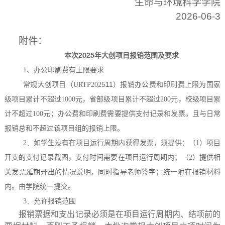
生命与环境科学学院
2026-06-3
附件：
本次
2025
年大创项目报销范围及要求
1
、办公印刷费有上限要求
511
）报销办公费和印刷费
常规大创项目（
URTP202
上限为国家
级项目累计不超过
1000
元，省部级项目累计不超过
200
元，校级项目累
；办公费和印刷费需要提供支付记录和发票。且与日常
计不超过
100
元
报销总和不超过该项目组的报销上限。
2、
如学生没有在项目运行周期内获得发票，须提供：（
1
）项目
开支的支付记录截图，支付时间需要在项目运行周期内；（
2
）提供相
关发票延期开出的情况说明，同时指导老师签字；统一附在报销材料
内。由学院统一提交。
3、
允许报销范围
报销票据和支出记录必须是在项目运行周期内、结项前的