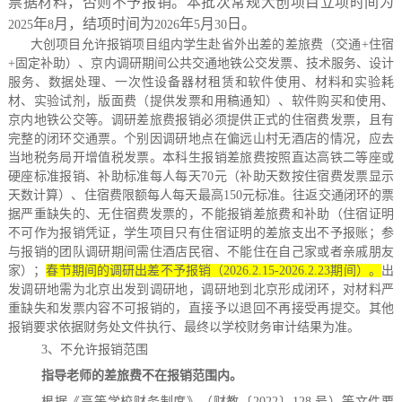
票据材料，否则不予报销。本批次常规大创项目立项时间为
年
月，结项时间为
年
月
日。
2025
8
2026
5
30
大创项目允许报销项目组内学生赴省外出差的差旅费（交通
+
住宿
+
固定补助）、京内调研期间公共交通地铁公交发票、技术服务、设计
服务、数据处理、一次性设备器材租赁和软件使用、材料和实验耗
材、实验试剂
，
版面费（提供发票和用稿通知）、软件购买和使用、
京内地铁公交等。调研差旅费报销必须提供正式的住宿费发票，且有
完整的闭环交通票。个别因调研地点在偏远山村无酒店的情况，应去
当地税务局开增值税发票。本科生报销差旅费按照直达高铁二等座或
硬座标准报销、补助标准每人每天
70
元（补助天数按住宿费发票显示
天数计算）、住宿费限额每人每天最高
150
元标准。往返交通闭环的票
据严重缺失的、无住宿费发票的，不能报销差旅费和补助（住宿证明
不可作为报销凭证，学生项目只有住宿证明的差旅支出不予报账；参
与报销的团队调研期间需住酒店民宿、不能住在自己家或者亲戚朋友
家）；
春节期间的调研出差不予报销（
2026.2.15-2026.2.23
期间）。
出
发调研地需为北京出发到调研地，调研地到北京形成闭环，对材料严
重缺失和发票内容不可报销的，直接予以退回不再接受再提交。其他
报销要求依据财务处文件执行、最终以学校财务审计结果为准。
3
、不允许报销范围
指导老师的差旅费不在报销范围内。
根据《高等学校财务制度》（财教〔
2022
〕
128
号）等文件要