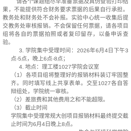
请各个课题组尽早准备票据及真伪查验打印结
果，不能提供符合财务要求票据的后果自行承担。
教务处和财务处不会补报。实验中心统一收集后提
交教务处审核报销。不会保留任何票据，请各项目
组将各自的票据拍照或者复印留存，以备申诉查
验。
3.
学院集中受理时间：
2026
年
6
月
4
日下午
3
点
-5
点，晚上
6
点
-8
点；
4.
地点：理工楼
1027
学院会议室
（
1
）各项目组将整理好的报销材料装订牢固整
齐。同时填写线上共享表单。交至
1027
各自答
辩组处，学院统一审核。
（
2
）差旅费和其他费用之和不能超限。
（
3
）截止时间
学院集中受理常规大创项目报销材料最终提交截
止时间为
6
月
4
日晚上
8
点。